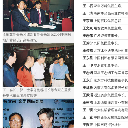
王 石
深圳万科集团主席。
王 填
湖南步步高商业连锁股
王宗南
上海百联集团总裁。
王文京
用友软件集团主席。
孟晓苏副会长和谭新政副会长出席2004中国房
王志伟
广发证券董事长。
地产营销设计高峰论坛
王旭宁
九阳集团董事长。
王传福
北京比亚迪电池公司董
王东星
中国利郎有限公司董事
王 印
华润置地董事长。
王志纲
深圳王志纲工作室首席
王东升
京东方科技集团董事长
王林祥
内蒙古鄂尔多斯股份有
丁一会长、郭一士常务副秘书长等专家在重庆
王振滔
浙江奥康集团董事长。
长安汽车集团考察调研
王树清
上海西郊庄园置业有限
王 璞
北大纵横管理咨询有限
王 克
中国企业发展规划院院
王温正
中国医药报社社长。