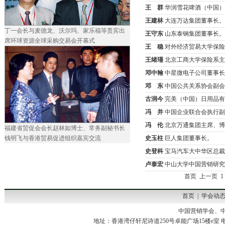
王 群
华润雪花啤酒（中国）
王建林
大连万达集团董事长。
丁一会长与麦德龙、沃尔玛、家乐福等贵宾出
王守东
山东泰钢集团董事长。
席环球资源全球采购交易会开幕式
王
稳
对外经济贸易大学保险
王绪瑾
北京工商大学保险系主
邓中翰
中星微电子公司董事长
邓 东
中国公共关系协会副会
古润今
完美（中国）日用品有
冯 并
中国企业联合会执行副
冯 伦
北京万通集团主席、博
福建省贸促会会长赵林如博士、常务副秘书长
钱明飞与香港贸易促进组织嘉宾交流
史玉柱
巨人集团董事长。
史登科
宝马汽车大中华区总裁
卢泰宏
中山大学中国营销研究
首页
上一页
1
首页
|
学会动
中国营销学会、
地址：香港湾仔轩尼诗道250号卓能广场15楼e室 电话：00852-3