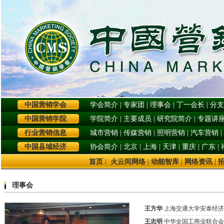
中国营销学会
学会简介
|
专家团
|
理事会
|
丁一会长
|
分支
中国营销学院
学院简介
|
主要成员
|
研究院简介
|
专题讲
行业营销信息
城市营销
|
传媒营销
|
照明营销
|
汽车营销
|
中国县域经济
协会简介
|
北京
|
上海
|
天津
|
重庆
|
广东
|
首页
|
火云间网络
|
动能智库
|
网络资讯
|
理事会
王方华
上海交通大学安泰经济
王忠明
中华全国工商业联合会