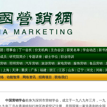
团
|
理事会
|
丁一会长
|
分支机构
|
主办会议
|
获奖名单
|
学会动态
|
新书
成员
|
研究院简介
|
专题讲座
|
硕士学位
|
职业培训
营销
|
照明营销
|
汽车营销
|
旅游营销
|
家电营销
|
服饰营销
|
食品营销
|
|
上海
|
天津
|
重庆
|
广东
|
福建
|
浙江
|
江苏
|
山东
|
辽宁
|
河北
|
河南
|
网络
|
动能智库
|
网络资讯
|
招商项目
|
联络我们
中国营销学会
前身为深圳市营销学会，成立于一九八九年三月，一九
九九年三月在香港特别行政区政府登记注册，是我国第一家非盈利的全国