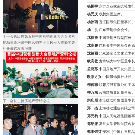
杨振宇
东方企业家杂志社发行
杨元庆
联想集团主席。
杨孙西
香江国际集团董事长。
杨 洪
广东营销学会会长。
丁一会长出席第五届中国营销创新大会百名营
沈祖祥
中国营销学院副院长、
销精英论坛暨中国营销界十大风云人物颁奖典
沈南鹏
红杉资本中国基金创始
礼开幕式发表演讲
沈锦丽
北京漆宝斋文化艺术有
欧高敦
麦肯锡大中华区董事长
孟晓苏
中国房地产开发集团主
欧阳方兴
中国服饰报社社长。
柳传志
联想控股有限公司主席
柳万东
云南红塔集团董事长。
宗庆后
浙江娃哈哈集团董事长
丁一会长主持房地产营销论坛
郑 杰
上海移动通信有限公司
郑元豹
中国人民电器集团董事
郑绍濂
复旦大学管理学院名誉
郑李锦芬
安利（中国）日用品