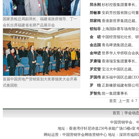
郑永刚
杉杉控股集团董事长。
郑敏泰
安莉芳控股有限公司董
国家质检总局副局长、福建省政府领导、丁一
郑家纯
香港新世界集团总裁。
会长出席福建省名牌产品展示会
郁知非
上海国际赛车场有限公
金 碚
中国经营报社社长、研
金志国
青岛啤酒集团总裁。
金坤进
世界华人华侨联合会执
罗康瑞
香港瑞安集团董事长。
罗宏斐
宝洁大中国区总裁。
罗国伟
家乐福中国区总裁CE
首届中国房地产营销策划大奖赛颁奖大会开幕
式奏国歌
罗 结
正新橡胶福建有限公司
罗智先
统一集团董事长
首页
上一页
6
7
首页
|
学会动
中国营销学会、
地址：香港湾仔轩尼诗道250号卓能广场15楼e室 电话：00852-3
网站运营：
中国营销学会网络营销中心
地址：深圳市福田区八卦四