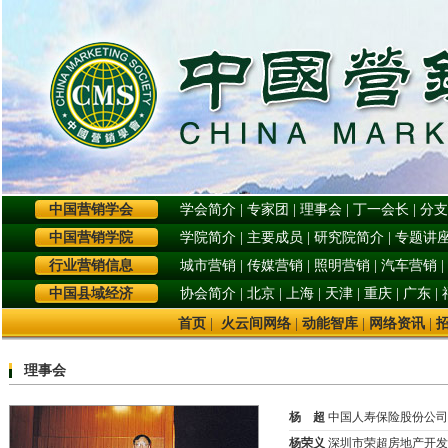
中国营销学会
学会简介
|
专家团
|
理事会
|
丁一会长
|
分支
中国营销学院
学院简介
|
主要成员
|
研究院简介
|
专题讲
行业营销信息
城市营销
|
传媒营销
|
照明营销
|
汽车营销
|
中国县域经济
协会简介
|
北京
|
上海
|
天津
|
重庆
|
广东
|
首页
|
火云间网络
|
动能智库
|
网络资讯
|
理事会
杨 超
中国人寿保险股份公司
杨荣义
深圳市荣超房地产开发