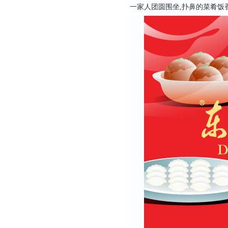
一家人团圆围坐,扑鼻的菜肴饭