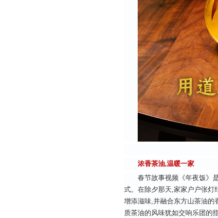
浓香茶油,温暖一家
春节故事视频《年夜饭》
式。在除夕那天,家家户户张灯
增添滋味,并融合东方山茶油的
质茶油的风味犹如交响乐团的指