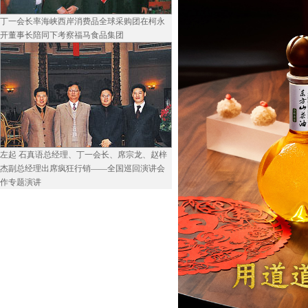
丁一会长率海峡西岸消费品全球采购团在柯永
开董事长陪同下考察福马食品集团
左起 石真语总经理、丁一会长、席宗龙、赵梓
杰副总经理出席疯狂行销——全国巡回演讲会
作专题演讲