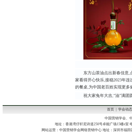
东方山茶油点出新春佳意,
家看得开心快乐,接稳2023
的餐桌,为中国老百姓实现更多
祝大家兔年大吉,“油”满团圆
首页
|
学会动
中国营销学会、
地址：香港湾仔轩尼诗道250号卓能广场15楼e室 电话：00852-3
网站运营：
中国营销学会网络营销中心
地址：深圳市福田区八卦四